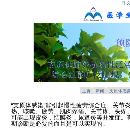
日 
主页
新闻
支原体感
“支原体感染”能引起慢性疲劳综合症、关节
热、咳嗽、疲劳、肌肉疼痛、关节疼、头疼
可能出现皮炎，结膜炎，尿道炎等并发症。
期诊断是必要的而且是可以实现的。